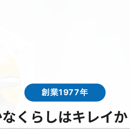
施工実績
採用情報
会社案内
新着情報
創業1977年
か
な
く
ら
し
は
キ
レ
イ
か